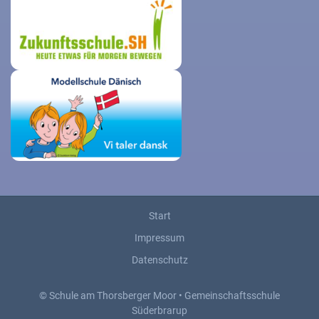
Start
Impressum
Datenschutz
© Schule am Thorsberger Moor • Gemeinschaftsschule
Süderbrarup