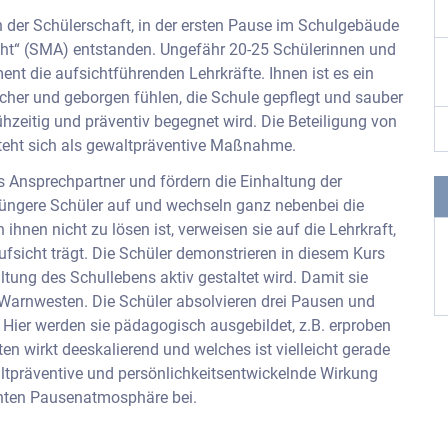
der Schülerschaft, in der ersten Pause im Schulgebäude
cht“ (SMA) entstanden. Ungefähr 20-25 Schülerinnen und
t die aufsichtführenden Lehrkräfte. Ihnen ist es ein
sicher und geborgen fühlen, die Schule gepflegt und sauber
ühzeitig und präventiv begegnet wird. Die Beteiligung von
steht sich als gewaltpräventive Maßnahme.
als Ansprechpartner und fördern die Einhaltung der
r jüngere Schüler auf und wechseln ganz nebenbei die
n ihnen nicht zu lösen ist, verweisen sie auf die Lehrkraft,
fsicht trägt. Die Schüler demonstrieren in diesem Kurs
tung des Schullebens aktiv gestaltet wird. Damit sie
 Warnwesten. Die Schüler absolvieren drei Pausen und
. Hier werden sie pädagogisch ausgebildet, z.B. erproben
ten wirkt deeskalierend und welches ist vielleicht gerade
waltpräventive und persönlichkeitsentwickelnde Wirkung
annten Pausenatmosphäre bei.