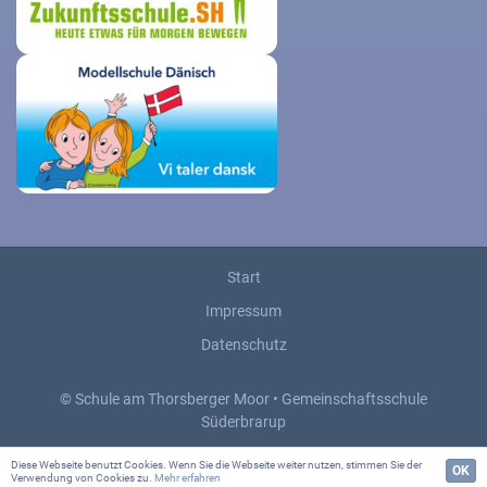
Start
Impressum
Datenschutz
© Schule am Thorsberger Moor • Gemeinschaftsschule
Süderbrarup
Diese Webseite benutzt Cookies. Wenn Sie die Webseite weiter nutzen, stimmen Sie der
OK
Verwendung von Cookies zu.
Mehr erfahren