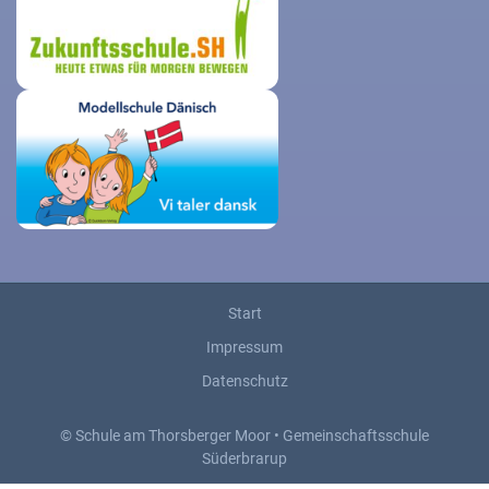
Start
Impressum
Datenschutz
© Schule am Thorsberger Moor • Gemeinschaftsschule
Süderbrarup