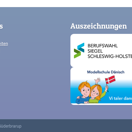
s
Auszeichnungen
iten
e
Süderbrarup